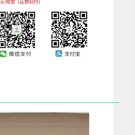
80元/箱套 (运费到付)