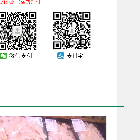
8元/箱 套 （运费到付）